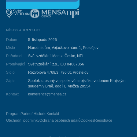
MÍSTO & KONTAKT
Datum
5. listopadu 2026
Místo
Národní dům, Vojáčkovo nám. 1, Prostějov
Pořadatel
Svět vzdělání, Mensa Česko, NPI
Prodávající
Svět vzdělání, z.s., IČO 04087356
Sídlo
Rozvojová 4769/3, 796 01 Prostějov
Zápis
Spolek zapsaný ve spolkovém rejstříku vedeném Krajským
soudem v Brně, oddíl L, vložka 20554
Kontakt
konference@mensa.cz
Program
Partneři
Historie
Kontakt
Obchodní podmínky
Ochrana osobních údajů
Cookies
Registrace